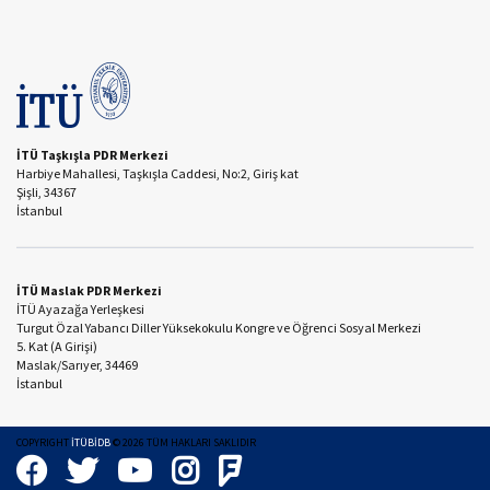
İTÜ Taşkışla PDR Merkezi
Harbiye Mahallesi, Taşkışla Caddesi, No:2, Giriş kat
Şişli, 34367
İstanbul
İTÜ Maslak PDR Merkezi
İTÜ Ayazağa Yerleşkesi
Turgut Özal Yabancı Diller Yüksekokulu Kongre ve Öğrenci Sosyal Merkezi
5. Kat (A Girişi)
Maslak/Sarıyer, 34469
İstanbul
COPYRIGHT
İTÜBİDB
©
2026
TÜM HAKLARI SAKLIDIR