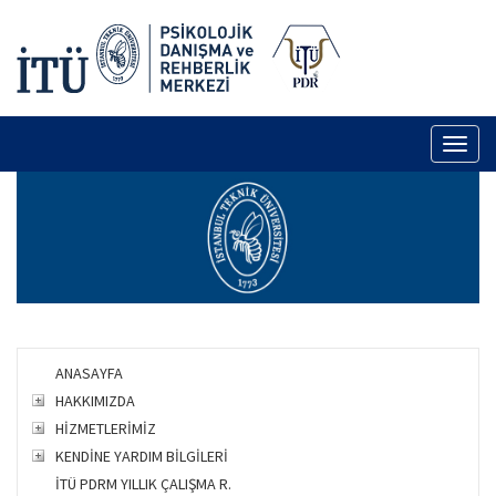
Toggl
naviga
ANASAYFA
HAKKIMIZDA
HİZMETLERİMİZ
KENDİNE YARDIM BİLGİLERİ
İTÜ PDRM YILLIK ÇALIŞMA R.