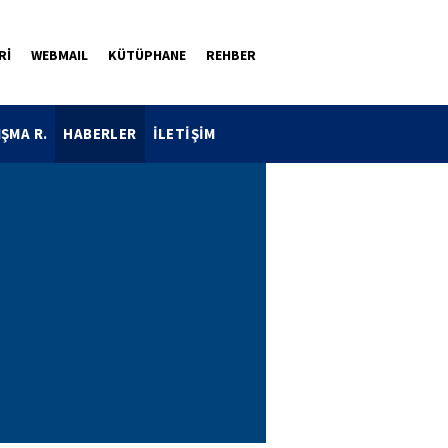
Rİ
WEBMAIL
KÜTÜPHANE
REHBER
IŞMA R.
HABERLER
İLETİŞİM