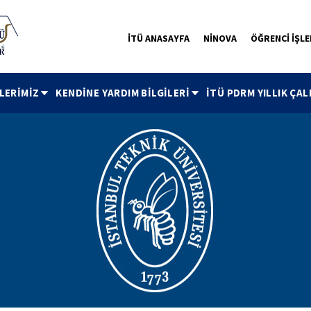
İTÜ ANASAYFA
NİNOVA
ÖĞRENCİ İŞLE
LERİMİZ
KENDİNE YARDIM BİLGİLERİ
İTÜ PDRM YILLIK ÇAL