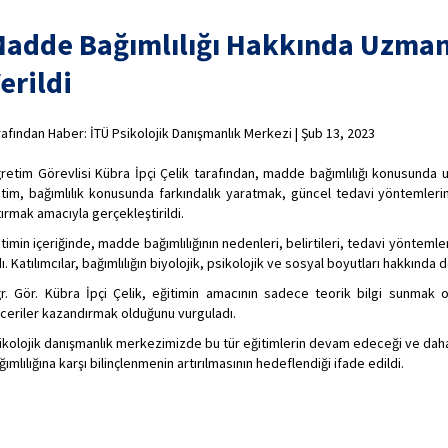
adde Bağımlılığı Hakkında Uzman
erildi
rafından Haber: İTÜ Psikolojik Danışmanlık Merkezi | Şub 13, 2023
retim Görevlisi Kübra İpçi Çelik tarafından, madde bağımlılığı konusunda u
itim, bağımlılık konusunda farkındalık yaratmak, güncel tedavi yöntemlerin
tırmak amacıyla gerçekleştirildi.
itimin içeriğinde, madde bağımlılığının nedenleri, belirtileri, tedavi yöntemler
dı. Katılımcılar, bağımlılığın biyolojik, psikolojik ve sosyal boyutları hakkında
r. Gör. Kübra İpçi Çelik, eğitimin amacının sadece teorik bilgi sunmak ol
ceriler kazandırmak olduğunu vurguladı.
ikolojik danışmanlık merkezimizde bu tür eğitimlerin devam edeceği ve dah
ğımlılığına karşı bilinçlenmenin artırılmasının hedeflendiği ifade edildi.