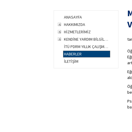
M
ANASAYFA
V
HAKKIMIZDA
HİZMETLERİMİZ
KENDİNE YARDIM BİLGİLERİ
ta
İTÜ PDRM YILLIK ÇALIŞMA R.
Öğ
HABERLER
Eğ
İLETİŞİM
ar
Eğ
al
Öğ
be
Ps
ba