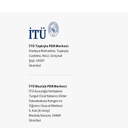
İTÜ Taşkışla PDR Merkezi
Harbiye Mahallesi, Taşkışla
Caddesi, No:2, Giriş kat
Şişli, 34367
İstanbul
İTÜ Maslak PDR Merkezi
İTÜ Ayazağa Yerleşkesi
Turgut Özal Yabancı Diller
Yüksekokulu Kongre ve
Öğrenci Sosyal Merkezi
5. Kat (A Girişi)
Maslak/Sarıyer, 34469
İstanbul