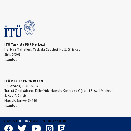
İTÜ Taşkışla PDR Merkezi
Harbiye Mahallesi, Taşkışla Caddesi, No:2, Giriş kat
Şişli, 34367
İstanbul
İTÜ Maslak PDR Merkezi
İTÜ Ayazağa Yerleşkesi
Turgut Özal Yabancı Diller Yüksekokulu Kongre ve Öğrenci Sosyal Merkezi
5. Kat (A Girişi)
Maslak/Sarıyer, 34469
İstanbul
COPYRIGHT
İTÜBİDB
©
2026
TÜM HAKLARI SAKLIDIR