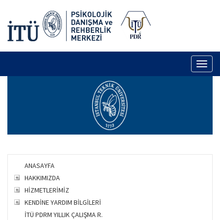
Toggl
naviga
ANASAYFA
HAKKIMIZDA
HİZMETLERİMİZ
KENDİNE YARDIM BİLGİLERİ
İTÜ PDRM YILLIK ÇALIŞMA R.