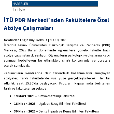
HABERLER
İLETİŞİM
İTÜ PDR Merkezi'nden Fakültelere Özel
Atölye Çalışmaları
tarafından Engin Büyüköksüz | Nis 10, 2025
İstanbul Teknik Üniversitesi Psikolojik Danışma ve Rehberlik (PDR)
Merkezi, 2025 Bahar döneminde öğrencilere yönelik fakülte bazlı
atölye çalışmaları düzenliyor. Öğrencilerin psikolojik iyi oluşlarına katkı
sunmayı hedefleyen bu etkinlikler, sınırlı kontenjanla ve ücretsiz
olarak sunulacak.
Katılımcıların kendilerine dair farkındalık kazanmalarını amaçlayan
atölyeler, farklı fakültelerde yüz yüze gerçekleştirilecek. Her bir
etkinlik saat 15.30’da başlayacak. Program kapsamında belirlenen
tarih ve fakülteler şu şekilde:
19 Mart 2025
– Kimya-Metalurji Fakültesi
16 Nisan 2025
– Uçak ve Uzay Bilimleri Fakültesi
30 Nisan 2025
– Deniz İnşaatı ve Deniz Bilimleri Fakültesi