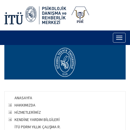
Toggl
naviga
ANASAYFA
HAKKIMIZDA
HİZMETLERİMİZ
KENDİNE YARDIM BİLGİLERİ
İTÜ PDRM YILLIK ÇALIŞMA R.