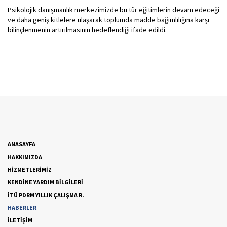
Psikolojik danışmanlık merkezimizde bu tür eğitimlerin devam edeceği
ve daha geniş kitlelere ulaşarak toplumda madde bağımlılığına karşı
bilinçlenmenin artırılmasının hedeflendiği ifade edildi.
ANASAYFA
HAKKIMIZDA
HİZMETLERİMİZ
KENDİNE YARDIM BİLGİLERİ
İTÜ PDRM YILLIK ÇALIŞMA R.
HABERLER
İLETİŞİM